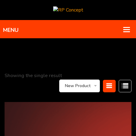
Showing the single result
New Product