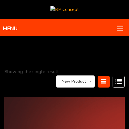
Showing the single result
New Product